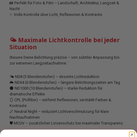
📸 Perfekt für Foto & Film – Landschaft, Architektur, Langzeit &
Nacht
✨ Volle Kontrolle über Licht, Reflexionen & Kontraste
🌤 Maximale Lichtkontrolle bei jeder
Situation
Steuere Deine Belichtung präzise – von subtiler Anpassung bis
zur extremen Langzeitaufnahme:
🌤 ND8 (3 Blendenstufen) – dezente Lichtreduktion
🌥 ND64 (6 Blendenstufen) – längere Belichtungszeiten am Tag
🌑 ND1000 (10 Blendenstufen) – starke Reduktion für
dramatische Effekte
🪞 CPL (Polfilter) – entfernt Reflexionen, verstärkt Farben &
Kontraste
🌌 Neutral Night – reduziert Lichtverschmutzung für klare
Nachtaufnahmen
🛡 MCUV – zusätzlicher Linsenschutz bei maximaler Transparenz