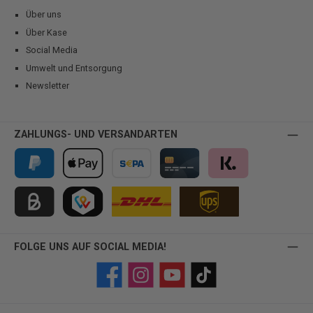
Über uns
Über Kase
Social Media
Umwelt und Entsorgung
Newsletter
ZAHLUNGS- UND VERSANDARTEN
PayPal
Apple Pay
Vorkasse
Kreditkarte
Klarna
Kauf auf Rechnung für B2B via Billie
TWINT
FOLGE UNS AUF SOCIAL MEDIA!
Facebook
Instagram
YouTube
TikTok