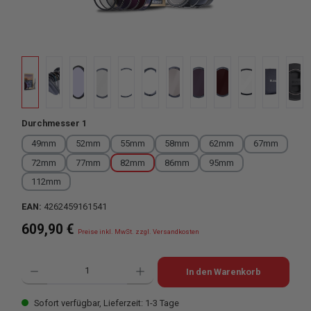
auswählen
Durchmesser 1
49mm
52mm
55mm
58mm
62mm
67mm
72mm
77mm
82mm
86mm
95mm
112mm
EAN:
4262459161541
Regulärer Preis:
609,90 €
Preise inkl. MwSt. zzgl. Versandkosten
Produkt Anzahl: Gib den gewünschten Wert ein oder benutze die Schaltflächen u
In den Warenkorb
Sofort verfügbar, Lieferzeit: 1-3 Tage