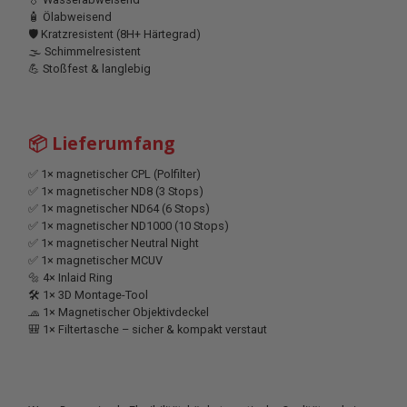
🧴 Ölabweisend
🛡 Kratzresistent (8H+ Härtegrad)
🌫 Schimmelresistent
💪 Stoßfest & langlebig
📦 Lieferumfang
✅ 1× magnetischer CPL (Polfilter)
✅ 1× magnetischer ND8 (3 Stops)
✅ 1× magnetischer ND64 (6 Stops)
✅ 1× magnetischer ND1000 (10 Stops)
✅ 1× magnetischer Neutral Night
✅ 1× magnetischer MCUV
🔩 4× Inlaid Ring
🛠 1× 3D Montage-Tool
🧢 1× Magnetischer Objektivdeckel
🎒 1× Filtertasche – sicher & kompakt verstaut