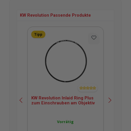
KW Revolution Passende Produkte
Produktgalerie überspringen
Tipp
Durchschnittliche Bewertung v
KW Revolution Inlaid Ring Plus
KW 
zum Einschrauben am Objektiv
Bac
Vorrätig