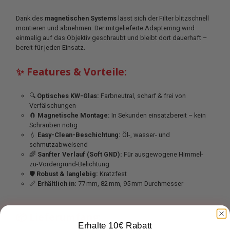
Dank des
magnetischen Systems
lässt sich der Filter blitzschnell
montieren und abnehmen. Der mitgelieferte Adapterring wird
einmalig auf das Objektiv geschraubt und bleibt dort dauerhaft –
bereit für jeden Einsatz.
✨ Features & Vorteile:
🔍
Optisches KW-Glas:
Farbneutral, scharf & frei von
Verfälschungen
🧲
Magnetische Montage:
In Sekunden einsatzbereit – kein
Schrauben nötig
💧
Easy-Clean-Beschichtung:
Öl-, wasser- und
schmutzabweisend
🌈
Sanfter Verlauf (Soft GND):
Für ausgewogene Himmel-
zu-Vordergrund-Belichtung
🛡️
Robust & langlebig:
Kratzfest
📏
Erhältlich in:
77 mm, 82 mm, 95 mm Durchmesser
📦 Lieferumfang:
Erhalte 10€ Rabatt