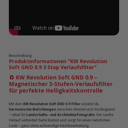
Beschreibung
Produktinformationen "KW Revolution
Soft GND 0.9 3 Stop Verlaufsfilter"
🧲 KW Revolution Soft GND 0.9 –
Magnetischer 3-Stufen-Verlaufsfilter
für perfekte Helligkeitskontrolle
Mit dem
KW Revolution Soft GND 0.9 Filter
erzielst du
harmonische Belichtungen
zwischen Himmel und Vordergrund
– ideal für
Landschafts- und Architekturfotografie
. Der sanfte
Verlauf verhindert harte Kanten und sorgt für einen natürlichen
Look – ganz ohne aufwendige Nachbearbeitung.