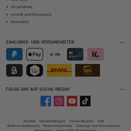
Social Media
Umwelt und Entsorgung
Newsletter
ZAHLUNGS- UND VERSANDARTEN
PayPal
Apple Pay
Vorkasse
Kreditkarte
Klarna
Kauf auf Rechnung für B2B via Billie
TWINT
FOLGE UNS AUF SOCIAL MEDIA!
Facebook
Instagram
YouTube
TikTok
Kontakt
Händleranfragen
Versandkosten
AGB
Widerrufsbelehrung
Widerrufsformular
Zahlungs und Versandarten
Impressum
eingestellte Produktserie