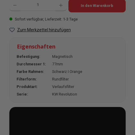
Produkt Anzahl: Gib den gewünschten Wert ein oder benutze die Schaltflächen u
In den Warenkorb
Sofort verfügbar, Lieferzeit: 1-3 Tage
Zum Merkzettel hinzufügen
Eigenschaften
Befestigung:
Magnetisch
Durchmesser 1:
77mm
Farbe Rahmen:
Schwarz I Orange
Filterform:
Rundfilter
Produktart:
Verlaufsfilter
Serie:
KW Revolution