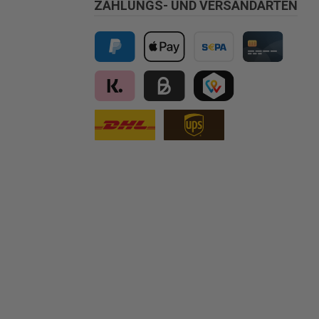
ZAHLUNGS- UND VERSANDARTEN
PayPal
Apple Pay
Vorkasse
Kreditkarte
Klarna
Kauf auf Rechnung für B2B via Billi
TWINT