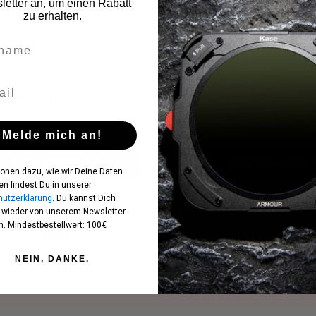
etter an, um einen Rabatt
Regenschirm
zu erhalten.
Vorrätig
Vorrätig
kaufspreis:
Regulärer Preis:
Regulärer P
,90 €
24,90 €
37,90 €
(31.66% gespart)
 inkl. MwSt. zzgl. Versandkosten
Preise inkl. MwSt. zzgl. Ver
Melde mich an!
In den Warenkorb
In den Warenkor
ionen dazu, wie wir Deine Daten
en findest Du in unserer
utzerklärung
. Du kannst Dich
t wieder von unserem Newsletter
Seite
Seite
1
2
. Mindestbestellwert: 100€
NEIN, DANKE.