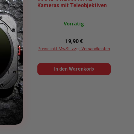
Kameras mit Teleobjektiven
Vorrätig
reis:
Regulärer Preis:
19,90 €
sandkosten
Preise inkl. MwSt. zzgl. Versandkosten
b
In den Warenkorb