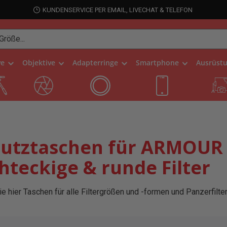
KUNDENSERVICE PER EMAIL, LIVECHAT & TELEFON
ve
Objektive
Adapterringe
Smartphone
Ausrüst
utztaschen für ARMOUR 
hteckige & runde Filter
e hier Taschen für alle Filtergrößen und -formen und Panzerfilter