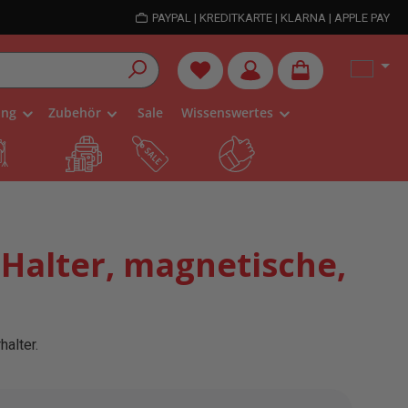
PAYPAL | KREDITKARTE | KLARNA | APPLE PAY
Du hast 0 Produkte auf dem Me
ung
Zubehör
Sale
Wissenswertes
Halter, magnetische,
halter.