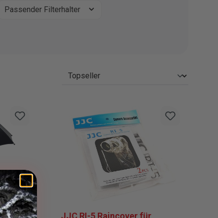
Passender Filterhalter
JJC RI-5 Raincover für