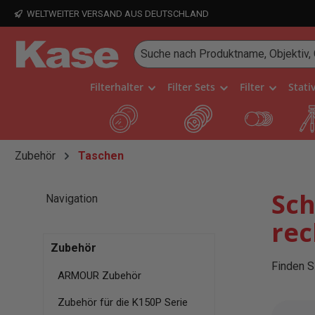
WELTWEITER VERSAND AUS DEUTSCHLAND
 Hauptinhalt springen
Zur Suche springen
Zur Hauptnavigation springen
Filterhalter
Filter Sets
Filter
Stati
Zubehör
Taschen
Sch
Navigation
rec
Zubehör
Finden Si
ARMOUR Zubehör
Zubehör für die K150P Serie