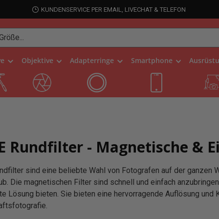
KUNDENSERVICE PER EMAIL, LIVECHAT & TELEFON
ve
Objektive
Adapterringe
Smartphone
Ausrüst
 Rundfilter - Magnetische & E
dfilter sind eine beliebte Wahl von Fotografen auf der ganzen We
ub. Die magnetischen Filter sind schnell und einfach anzubringen
te Lösung bieten. Sie bieten eine hervorragende Auflösung und Ko
ftsfotografie.