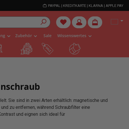
PAYPAL | KREDITKARTE | KLARNA | APPLE PAY
Du hast 0 Produkte auf dem Me
ung
Zubehör
Sale
Wissenswertes
inschraub
lt. Sie sind in zwei Arten erhältlich: magnetische und
 und zu entfernen, während Schraubfilter eine
ntrast und eignen sich ideal für