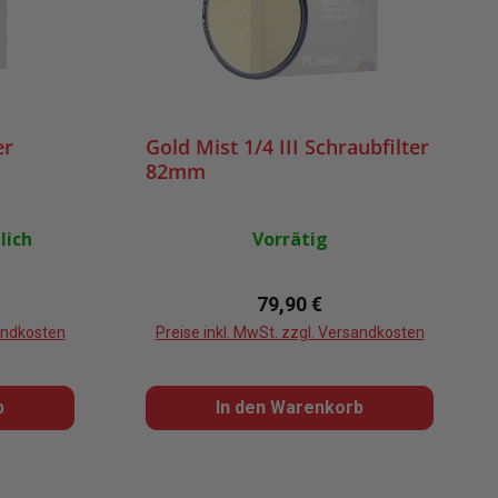
er
Gold Mist 1/4 III Schraubfilter
82mm
lich
Vorrätig
reis:
Regulärer Preis:
79,90 €
sandkosten
Preise inkl. MwSt. zzgl. Versandkosten
b
In den Warenkorb