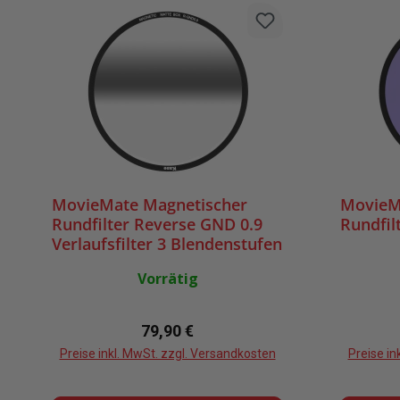
MovieMate Magnetischer
MovieM
Rundfilter Reverse GND 0.9
Rundfil
Verlaufsfilter 3 Blendenstufen
Vorrätig
Regulärer Preis:
79,90 €
Preise inkl. MwSt. zzgl. Versandkosten
Preise in