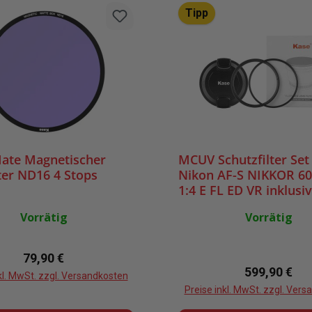
Tipp
ate Magnetischer
MCUV Schutzfilter Set
ter ND16 4 Stops
Nikon AF-S NIKKOR 6
1:4 E FL ED VR inklusi
Deckel
Vorrätig
Vorrätig
Regulärer Preis:
79,90 €
Regulärer Pr
599,90 €
kl. MwSt. zzgl. Versandkosten
Preise inkl. MwSt. zzgl. Ver