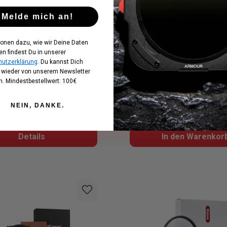
UV (IV)-15th
MCUV Schutzfilter Set
Melde mich an!
sary Edition
Sony FE 600mm GM f
inklusive Deckel
ionen dazu, wie wir Deine Daten
en findest Du in unserer
Vorrätig
Vorbestellung mög
utzerklärung
. Du kannst Dich
t wieder von unserem Newsletter
. Mindestbestellwert: 100€
Regulärer Pr
559,90 €
Regulärer Preis:
Ab
83,90 €
Preise inkl. MwSt. zzgl. Ver
NEIN, DANKE.
kl. MwSt. zzgl. Versandkosten
Details
In den Warenkor