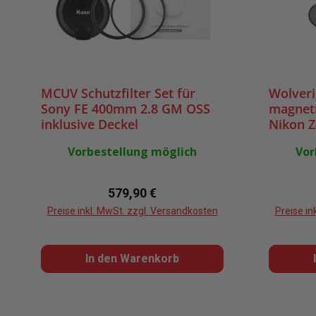
MCUV Schutzfilter Set für
Wolveri
Sony FE 400mm 2.8 GM OSS
magneti
inklusive Deckel
Nikon Z
ND8+CP
Vorbestellung möglich
Vor
Halter
Regulärer Preis:
579,90 €
Preise inkl. MwSt. zzgl. Versandkosten
Preise in
In den Warenkorb