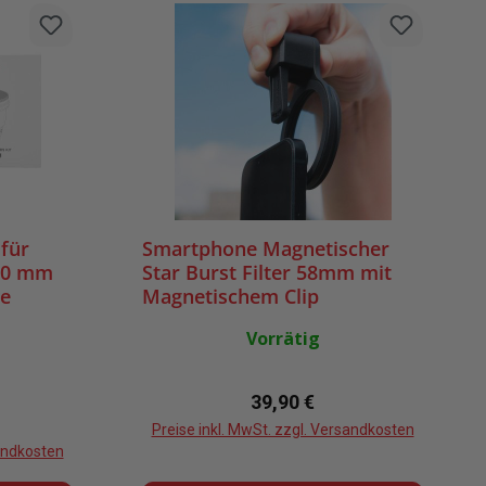
 für
Smartphone Magnetischer
00 mm
Star Burst Filter 58mm mit
ve
Magnetischem Clip
Vorrätig
Regulärer Preis:
39,90 €
eis:
Preise inkl. MwSt. zzgl. Versandkosten
sandkosten