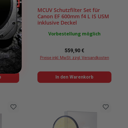
 für
MCUV Schutzfilter Set für
4
Canon EF 600mm f4 L IS USM
inklusive Deckel
lich
Vorbestellung möglich
eis:
Regulärer Preis:
559,90 €
sandkosten
Preise inkl. MwSt. zzgl. Versandkosten
b
In den Warenkorb