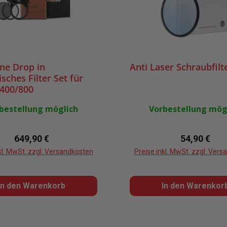
ne Drop in
Anti Laser Schraubfilt
sches Filter Set für
400/800
L+magnetischer
bestellung möglich
Vorbestellung mög
Regulärer Preis:
Regulärer P
649,90 €
54,90 €
kl. MwSt. zzgl. Versandkosten
Preise inkl. MwSt. zzgl. Ver
In den Warenkorb
In den Warenkor