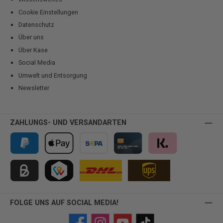
Cookie Einstellungen
Datenschutz
Über uns
Über Kase
Social Media
Umwelt und Entsorgung
Newsletter
ZAHLUNGS- UND VERSANDARTEN
PayPal
Apple Pay
Vorkasse
Kreditkarte
Klarna
Kauf auf Rechnung für B2B via Billie
TWINT
FOLGE UNS AUF SOCIAL MEDIA!