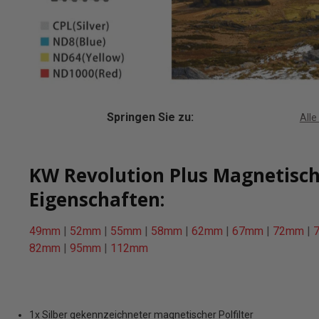
Springen Sie zu:
Alle
KW Revolution Plus Magnetische
Eigenschaften:
49mm
|
52mm
|
55mm
|
58mm
|
62mm
|
67mm
|
72mm
|
82mm
|
95mm
|
112mm
1x Silber gekennzeichneter magnetischer Polfilter