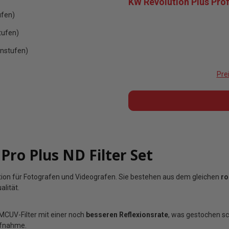
KW Revolution Plus Pro
ufen)
tufen)
enstufen)
Pre
ro Plus ND Filter Set
ation für Fotografen und Videografen. Sie bestehen aus dem gleichen
ro
alität.
MCUV-Filter mit einer noch
besseren Reflexionsrate
, was gestochen sch
fnahme.