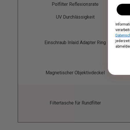
Polfilter Reflexionsrate
UV Durchlässigkeit
Informat
verarbeit
Datensch
jederzei
Einschraub Inlaid Adapter Ring
abmelden
Magnetischer Objektivdeckel
Filtertasche für Rundfilter