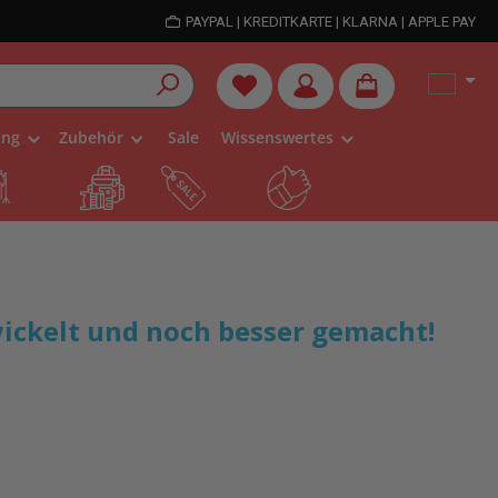
PAYPAL | KREDITKARTE | KLARNA | APPLE PAY
Du hast 0 Produkte auf dem Me
ung
Zubehör
Sale
Wissenswertes
w
i
c
k
e
l
t
u
n
d
n
o
c
h
b
e
s
s
e
r
g
e
m
a
c
h
t
!