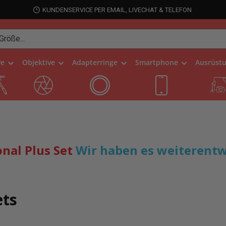
KUNDENSERVICE PER EMAIL, LIVECHAT & TELEFON
ve
Objektive
Adapterringe
Smartphone
Ausrüst
nal Plus Set
W
i
r
h
a
b
e
n
e
s
w
e
i
t
e
r
e
n
t
ets