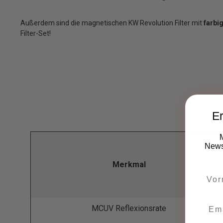
Außerdem sind die magnetischen KW Revolution Filter mit
farbi
Filter-Set!
Er
Newsl
Merkmal
MCUV Reflexionsrate