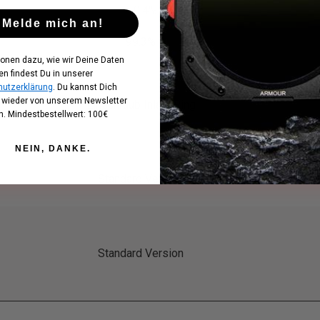
< 0.4%
Melde mich an!
99.3%
ionen dazu, wie wir Deine Daten
en findest Du in unserer
utzerklärung
. Du kannst Dich
t wieder von unserem Newsletter
Einschraub Inlaid Ring
. Mindestbestellwert: 100€
NEIN, DANKE.
Standard Version
Standard Version