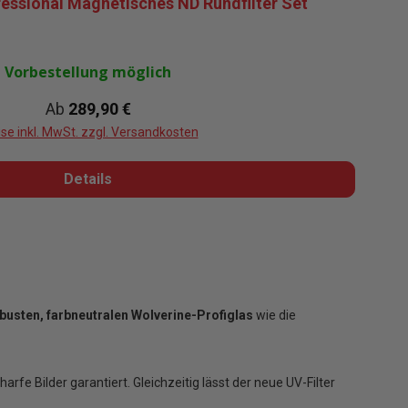
fessional Magnetisches ND Rundfilter Set
Vorbestellung möglich
Regulärer Preis:
Ab
289,90 €
ise inkl. MwSt. zzgl. Versandkosten
Details
busten, farbneutralen Wolverine-Profiglas
wie die
arfe Bilder garantiert. Gleichzeitig lässt der neue UV-Filter