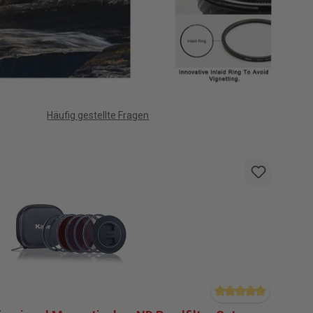
Häufig gestellte Fragen
Durchschnittliche B