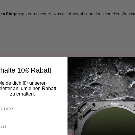
gen Ringen
gekennzeichnet, was die Auswahl und den schnellen Wechsel de
KW Revolution Pro Set Vergleich
halte 10€ Rabatt
Melde dich für unseren
KW Revolution
etter an, um einen Rabatt
zu erhalten.
Professional
< 0.4%